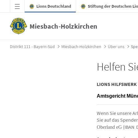
Zum Hauptinhalt springen
Lions Deutschland
Stiftung der Deutschen Li
Miesbach-Holzkirchen
Spenden - Miesbach-Holzkirchen
Distrikt 111 - Bayern-Süd
Miesbach-Holzkirchen
Über uns
Spe
Helfen Si
LIONS HILFSWERK 
Amtsgericht Mün
Wenn Sie unsere Arb
Sie auf das Spenden
(IBAN 
Oberland eG