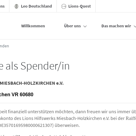
ons
Leo Deutschland
Lions-Quest
Willkommen
Über uns
Das machen wir
nden
e als Spender/in
MIESBACH-HOLZKIRCHEN e.V.
chen VR 60680
eit finanziell unterstützen möchten, dann freuen wir uns immer üb
konto des Lions Hilfswerks Miesbach-Holzkirchen e.V. bei der
Raiff
DE35701695980000621307) überweisen.